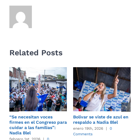
Related Posts
“Se necesitan voces
Bolívar se viste de azul en
E
firmes en el Congreso para
respaldo a Nadia Blel
s
cuidar a las familias”:
a
enero 19th, 2026
|
0
Nadia Blel
l
Comments
A
febrero 1st, 2026
|
0