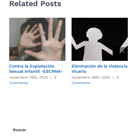
Related Posts
Contra la Explotación
Eliminación de la Violencia
F
Sexual Infantil -ESCNNA-
Vicaria
C
noviembre 26th, 2025
|
0
noviembre 26th, 2025
|
0
n
Comments
Comments
C
Buscar