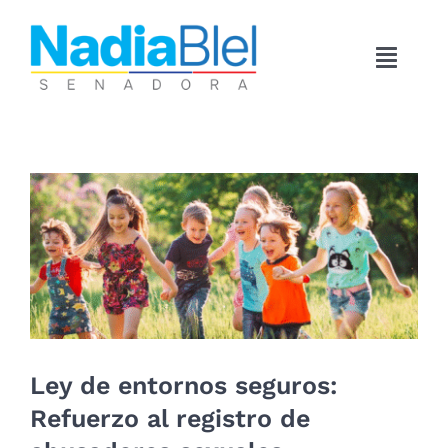
Skip
to
content
Toggle
Naviga
Inicio
Iniciativas
View
Larger
Image
Lo logramos
Conóceme
Noticias
Ley de entornos seguros:
Refuerzo al registro de
Súmate