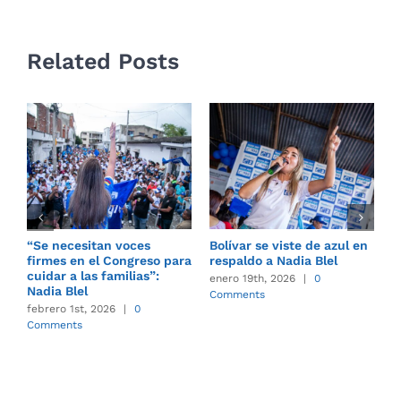
Related Posts
“Se necesitan voces
Bolívar se viste de azul en
E
firmes en el Congreso para
respaldo a Nadia Blel
s
cuidar a las familias”:
a
enero 19th, 2026
|
0
Nadia Blel
l
Comments
A
febrero 1st, 2026
|
0
n
Comments
C