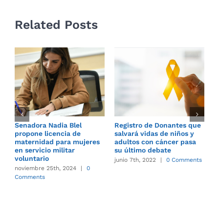
Related Posts
Senadora Nadia Blel
Registro de Donantes que
N
propone licencia de
salvará vidas de niños y
d
maternidad para mujeres
adultos con cáncer pasa
m
en servicio militar
su último debate
C
voluntario
junio 7th, 2022
|
0 Comments
noviembre 25th, 2024
|
0
Comments